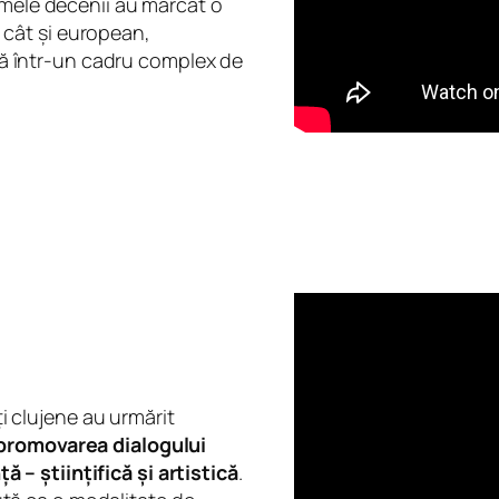
imele decenii au marcat o
l, cât și european,
rtă într-un cadru complex de
ți clujene au urmărit
promovarea dialogului
– științifică și artistică
.