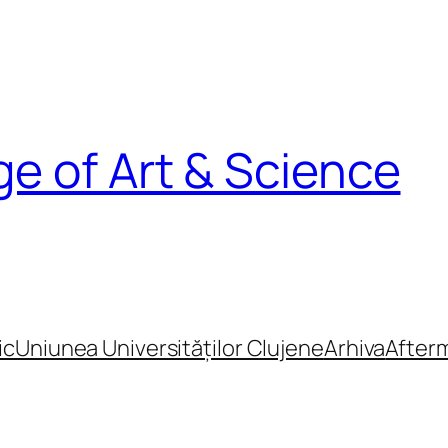
e of Art & Science
ic
Uniunea Universităților Clujene
Arhiva
After