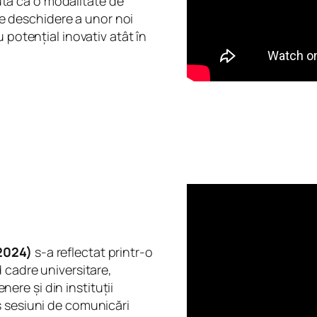
tă ca o modalitate de
 de deschidere a unor noi
 potențial inovativ atât în
 2024)
s-a reflectat printr-o
 cadre universitare,
enere și din instituții
s sesiuni de comunicări